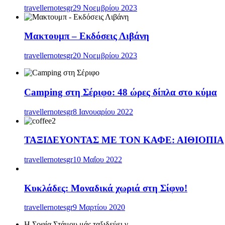
travellernotesgr
29 Νοεμβρίου 2023
Μακτουμπ – Εκδόσεις Λιβάνη
travellernotesgr
20 Νοεμβρίου 2023
Camping στη Σέριφο: 48 ώρες δίπλα στο κύμα
travellernotesgr
8 Ιανουαρίου 2022
ΤΑΞΙΔΕΥΟΝΤΑΣ ΜΕ ΤΟΝ ΚΑΦΕ: ΑΙΘΙΟΠΙΑ
travellernotesgr
10 Μαΐου 2022
Κυκλάδες: Μοναδικά χωριά στη Σίφνο!
travellernotesgr
9 Μαρτίου 2020
Η Σοφία Στάμου μάς ταξιδεύει γ...