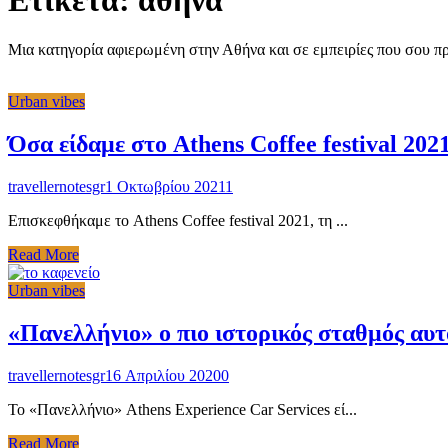
Ετικέτα: αθήνα
Μια κατηγορία αφιερωμένη στην Αθήνα και σε εμπειρίες που σου π
Urban vibes
Όσα είδαμε στο Athens Coffee festival 202
travellernotesgr
1 Οκτωβρίου 2021
1
Επισκεφθήκαμε το Athens Coffee festival 2021, τη ...
Read More
Urban vibes
«Πανελλήνιο» ο πιο ιστορικός σταθμός αυ
travellernotesgr
16 Απριλίου 2020
0
Το «Πανελλήνιο» Athens Experience Car Services εί...
Read More