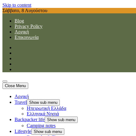
Skip to content
Σάββατο, 8 Αυγούστου
Blog
Privacy Policy
Αρχική
Επικοινωνία
Travellernotes
Ταξίδια, tips, εμπειρίες, έμπνευση, nerd κουλτούρα & ταξίδια με ba
Travellernotes
Ταξίδια, tips, εμπειρίες, έμπνευση, nerd κουλτούρα & ταξίδια με ba
Close Menu
Αρχική
Travel
Show sub menu
Ηπειρωτική Ελλάδα
Ελληνικά Νησιά
Backpacker life
Show sub menu
Camping notes
Lifestyle
Show sub menu