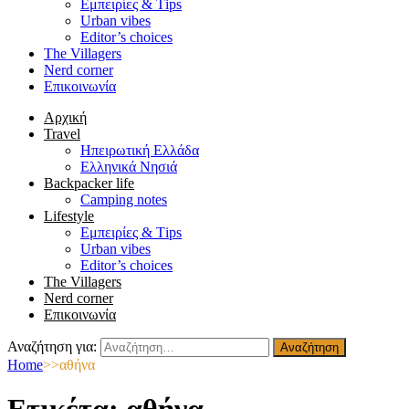
Εμπειρίες & Τips
Urban vibes
Editor’s choices
The Villagers
Nerd corner
Επικοινωνία
Αρχική
Travel
Ηπειρωτική Ελλάδα
Ελληνικά Νησιά
Backpacker life
Camping notes
Lifestyle
Εμπειρίες & Τips
Urban vibes
Editor’s choices
The Villagers
Nerd corner
Επικοινωνία
Αναζήτηση για:
Home
>>
αθήνα