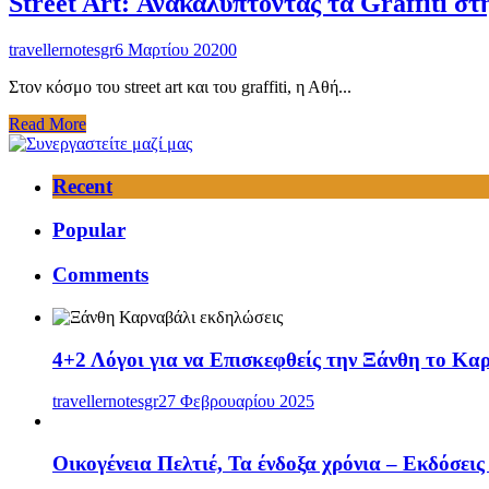
Street Art: Ανακαλύπτοντας τα Graffiti σ
travellernotesgr
6 Μαρτίου 2020
0
Στον κόσμο του street art και του graffiti, η Αθή...
Read More
Recent
Popular
Comments
4+2 Λόγοι για να Επισκεφθείς την Ξάνθη το Κα
travellernotesgr
27 Φεβρουαρίου 2025
Οικογένεια Πελτιέ, Τα ένδοξα χρόνια – Εκδόσει