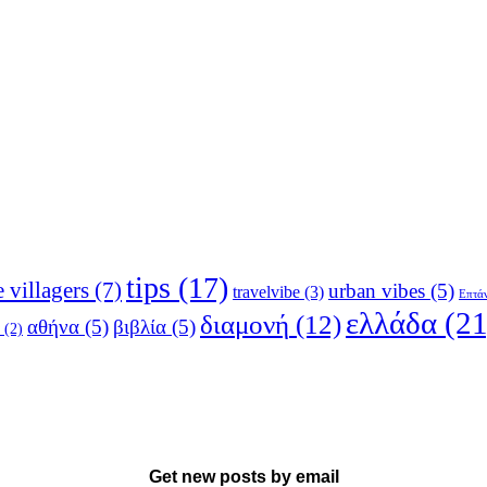
tips
(17)
e villagers
(7)
urban vibes
(5)
travelvibe
(3)
Επτά
ελλάδα
(21
διαμονή
(12)
αθήνα
(5)
βιβλία
(5)
(2)
Get new posts by email