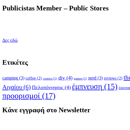
Publicistas Member – Public Stores
Δες εδώ
Ετικέτες
th
diy
(4)
camping
(3)
nerd
(3)
coffee
(2)
reviews
(2)
comics
(1)
games
(1)
έμπνευση
(15)
Αιγαίου
(6)
Πελοπόννησος
(4)
έρευνα
προορισμοί
(17)
Κάνε εγγραφή στο Newsletter