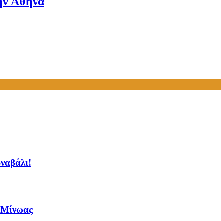
την Αθήνα
ρναβάλι!
ς Μίνωας