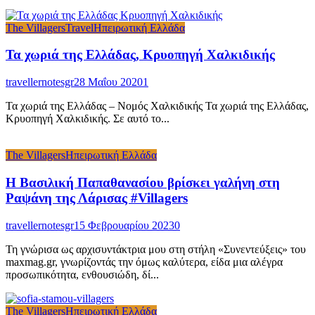
The Villagers
Travel
Ηπειρωτική Ελλάδα
Τα χωριά της Ελλάδας, Κρυοπηγή Χαλκιδικής
travellernotesgr
28 Μαΐου 2020
1
Τα χωριά της Ελλάδας – Νομός Χαλκιδικής Τα χωριά της Ελλάδας,
Κρυοπηγή Χαλκιδικής. Σε αυτό το...
The Villagers
Ηπειρωτική Ελλάδα
Η Βασιλική Παπαθανασίου βρίσκει γαλήνη στη
Ραψάνη της Λάρισας #Villagers
travellernotesgr
15 Φεβρουαρίου 2023
0
Τη γνώρισα ως αρχισυντάκτρια μου στη στήλη «Συνεντεύξεις» του
maxmag.gr, γνωρίζοντάς την όμως καλύτερα, είδα μια αλέγρα
προσωπικότητα, ενθουσιώδη, δί...
The Villagers
Ηπειρωτική Ελλάδα