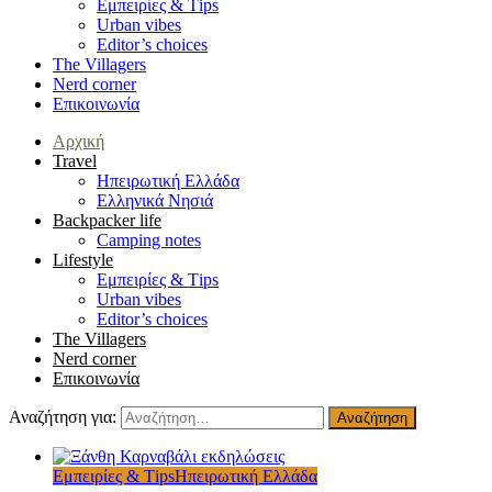
Εμπειρίες & Τips
Urban vibes
Editor’s choices
The Villagers
Nerd corner
Επικοινωνία
Αρχική
Travel
Ηπειρωτική Ελλάδα
Ελληνικά Νησιά
Backpacker life
Camping notes
Lifestyle
Εμπειρίες & Τips
Urban vibes
Editor’s choices
The Villagers
Nerd corner
Επικοινωνία
Αναζήτηση για:
Εμπειρίες & Τips
Ηπειρωτική Ελλάδα