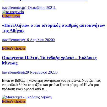
travellernotesgr
1 Οκτωβρίου 2021
1
Urban vibes
«Πανελλήνιο» ο πιο ιστορικός σταθμός αυτοκινήτων
της Αθήνας
travellernotesgr
16 Απριλίου 2020
0
Editor's choices
Οικογένεια Πελτιέ, Τα ένδοξα χρόνια – Εκδόσεις
Μίνωας
travellernotesgr
29 Νοεμβρίου 2023
0
Είναι τα βιβλία η καλύτερη συντροφιά του χειμώνα; Νομίζω πως
ναι, ειδικά δίπλα στο τζάκι και με ένα ζεστό ρόφημα! Η νέα μας
πρόταση κυκλοφορεί από τι...
Editor's choices