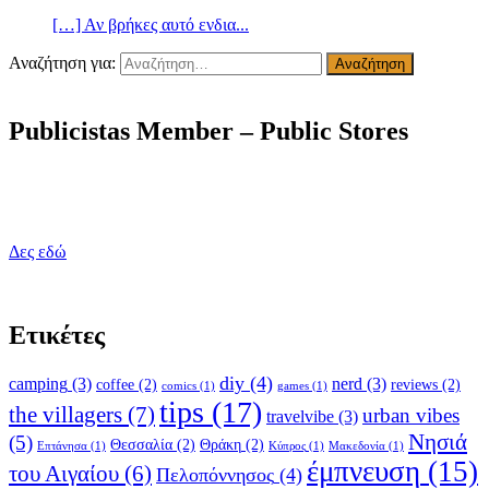
[…] Αν βρήκες αυτό ενδια...
Αναζήτηση για:
Publicistas Member – Public Stores
Δες εδώ
Ετικέτες
diy
(4)
camping
(3)
nerd
(3)
coffee
(2)
reviews
(2)
comics
(1)
games
(1)
tips
(17)
the villagers
(7)
urban vibes
travelvibe
(3)
Νησιά
(5)
Θεσσαλία
(2)
Θράκη
(2)
Επτάνησα
(1)
Κύπρος
(1)
Μακεδονία
(1)
έμπνευση
(15)
του Αιγαίου
(6)
Πελοπόννησος
(4)