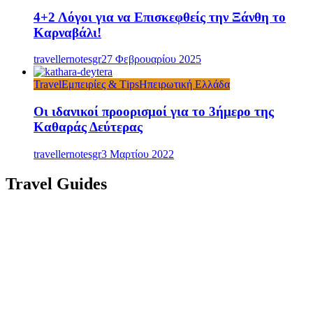
4+2 Λόγοι για να Επισκεφθείς την Ξάνθη το
Καρναβάλι!
travellernotesgr
27 Φεβρουαρίου 2025
Travel
Εμπειρίες & Τips
Ηπειρωτική Ελλάδα
Οι ιδανικοί προορισμοί για το 3ήμερο της
Καθαράς Δεύτερας
travellernotesgr
3 Μαρτίου 2022
Travel Guides