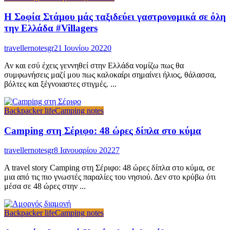
Η Σοφία Στάμου μάς ταξιδεύει γαστρονομικά σε όλη
την Ελλάδα #Villagers
travellernotesgr
21 Ιουνίου 2022
0
Αν και εσύ έχεις γεννηθεί στην Ελλάδα νομίζω πως θα
συμφωνήσεις μαζί μου πως καλοκαίρι σημαίνει ήλιος, θάλασσα,
βόλτες και ξέγνοιαστες στιγμές. ...
Backpacker life
Camping notes
Camping στη Σέριφο: 48 ώρες δίπλα στο κύμα
travellernotesgr
8 Ιανουαρίου 2022
7
A travel story Camping στη Σέριφο: 48 ώρες δίπλα στο κύμα, σε
μια από τις πιο γνωστές παραλίες του νησιού. Δεν στο κρύβω ότι
μέσα σε 48 ώρες στην ...
Backpacker life
Camping notes