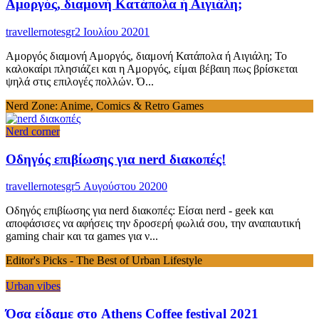
Αμοργός, διαμονή Κατάπολα ή Αιγιάλη;
travellernotesgr
2 Ιουλίου 2020
1
Αμοργός διαμονή Αμοργός, διαμονή Κατάπολα ή Αιγιάλη; Το
καλοκαίρι πλησιάζει και η Αμοργός, είμαι βέβαιη πως βρίσκεται
ψηλά στις επιλογές πολλών. Ό...
Nerd Zone: Anime, Comics & Retro Games
Nerd corner
Οδηγός επιβίωσης για nerd διακοπές!
travellernotesgr
5 Αυγούστου 2020
0
Οδηγός επιβίωσης για nerd διακοπές: Είσαι nerd - geek και
αποφάσισες να αφήσεις την δροσερή φωλιά σου, την αναπαυτική
gaming chair και τα games για ν...
Editor's Picks - The Best of Urban Lifestyle
Urban vibes
Όσα είδαμε στο Athens Coffee festival 2021