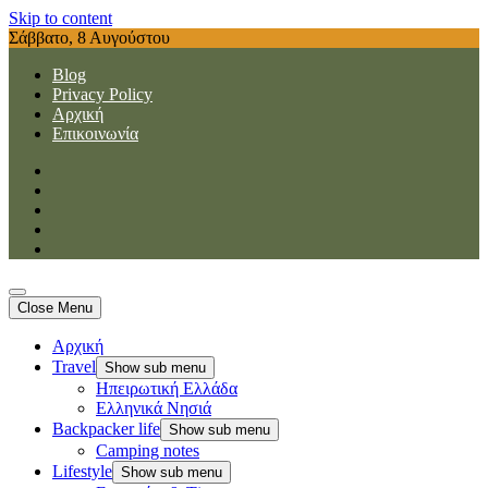
Skip to content
Σάββατο, 8 Αυγούστου
Blog
Privacy Policy
Αρχική
Επικοινωνία
Travellernotes
Ταξίδια, tips, εμπειρίες, έμπνευση, nerd κουλτούρα & ταξίδια με
Travellernotes
Ταξίδια, tips, εμπειρίες, έμπνευση, nerd κουλτούρα & ταξίδια με
Close Menu
backpack
backpack
Αρχική
Travel
Show sub menu
Ηπειρωτική Ελλάδα
Ελληνικά Νησιά
Backpacker life
Show sub menu
Camping notes
Lifestyle
Show sub menu